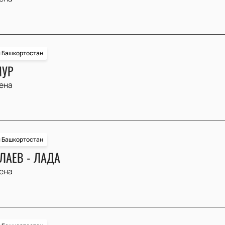
и Башкортостан
МУР
ена
и Башкортостан
ЛАЕВ - ЛАДА
ена