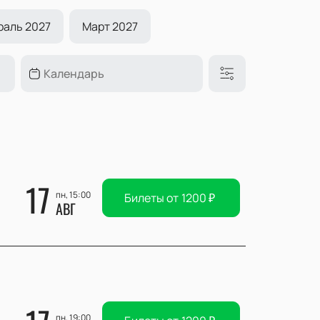
раль 2027
Март 2027
17
пн, 15:00
Билеты от
1200
₽
АВГ
пн, 19:00