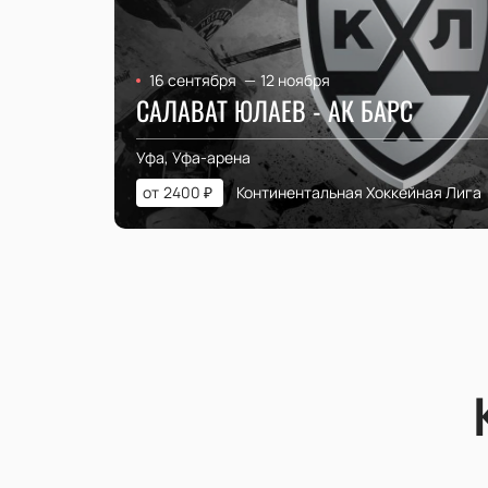
16 сентября
—
12 ноября
САЛАВАТ ЮЛАЕВ - АК БАРС
Уфа, Уфа-арена
от
2400
₽
Континентальная Хоккейная Лига