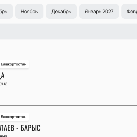
брь
Ноябрь
Декабрь
Январь 2027
Фев
и Башкортостан
ДА
ена
и Башкортостан
ЛАЕВ - БАРЫС
ена