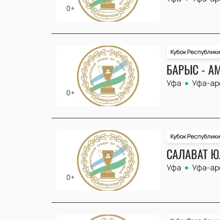
0+
Кубок Республик
БАРЫС - А
Уфа
Уфа-ар
0+
Кубок Республик
САЛАВАТ Ю
Уфа
Уфа-ар
0+