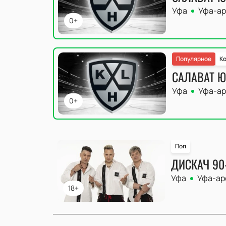
Уфа
Уфа-ар
0+
Популярное
Ко
САЛАВАТ Ю
Уфа
Уфа-ар
0+
Поп
ДИСКАЧ 90
Уфа
Уфа-ар
18+