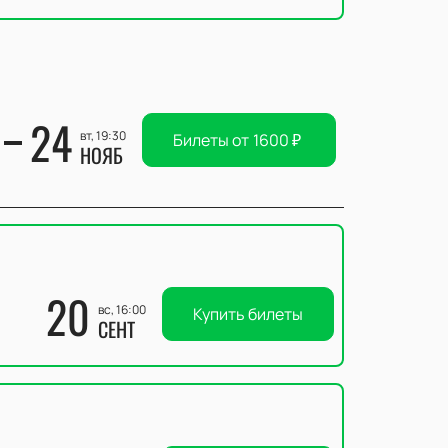
24
вт, 19:30
Билеты от
1600
₽
НОЯБ
20
вс, 16:00
Купить билеты
СЕНТ