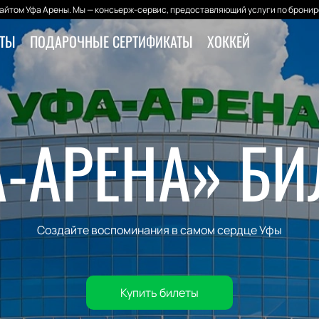
йтом Уфа Арены. Мы — консьерж-сервис, предоставляющий услуги по бронир
ЕТЫ
ПОДАРОЧНЫЕ СЕРТИФИКАТЫ
ХОККЕЙ
-АРЕНА» Б
Создайте воспоминания в самом сердце Уфы
Купить билеты