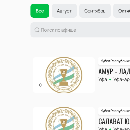
Все
Август
Сентябрь
Октя
Кубок Республик
АМУР - ЛА
Уфа
Уфа-ар
0+
Кубок Республик
САЛАВАТ Ю
Уфа
Уфа-ар