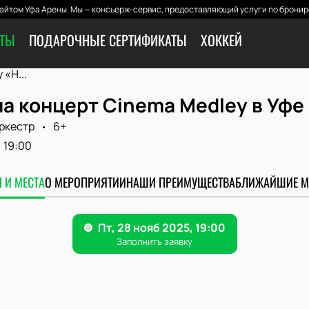
йтом Уфа Арены. Мы — консьерж-сервис, предоставляющий услуги по бронир
ЕТЫ
ПОДАРОЧНЫЕ СЕРТИФИКАТЫ
ХОККЕЙ
«H...
а концерт Cinema Medley в Уфе
ркестр
6+
19:00
 И МЕСТА
О МЕРОПРИЯТИИ
НАШИ ПРЕИМУЩЕСТВА
БЛИЖАЙШИЕ М