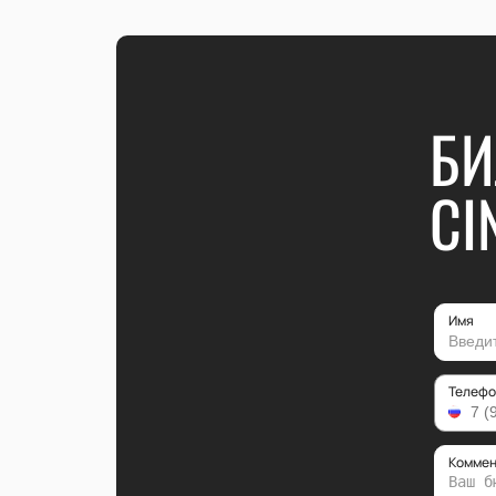
БИ
CI
Имя
Телефо
Коммен