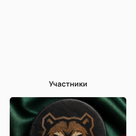
Купить билеты на Матч Салават Юлаев -
Локомотив. 1/4 Плей-офф КХЛ
Купить билеты
на хоккейный матч легко —
оформите заказ онлайн на нашем сайте. Выберите
лучшие места по схеме зала, узнайте стоимость
заранее и получите уверенность в своем выборе.
Выбор мест на плане трибун — выберите
удобное расположение среди доступных
вариантов.
Покупка через сайт — простой способ
приобрести билет без очередей.
Участники
ВИП-зоны — для тех, кто хочет особый
уровень комфорта во время игры.
Групповые посещения — специальные
предложения для компаний и организаций.
Заказ по телефону — дополнительный
вариант оформления билета без лишних
хлопот.