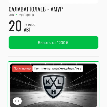
САЛАВАТ ЮЛАЕВ - АМУР
Уфа
Уфа-арена
20
чт, 19:00
АВГ
Билеты от
1200
₽
Популярное
Континентальная Хоккейная Лига
0+