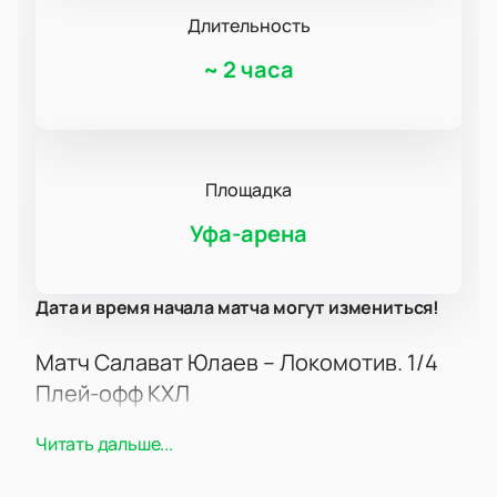
Длительность
~
2 часа
Площадка
Уфа-арена
Дата и время начала матча могут измениться!
Матч Салават Юлаев – Локомотив. 1/4
Плей-офф КХЛ
Хоккейная встреча между командами Салават
Читать дальше...
Юлаев и Локомотив пройдет в четвертьфинале
плей-офф КХЛ. Это одно из самых интересных