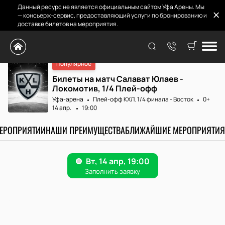
Данный ресурс не является официальным сайтом Уфа Арены. Мы
— консьерж-сервис, предоставляющий услуги по бронированию и
доставке билетов на мероприятия.
Главная
Афиша и билеты
Салават Юлаев - ...
Популярное
Билеты на матч Салават Юлаев -
Локомотив, 1/4 Плей-офф
Уфа-арена
Плей-офф КХЛ. 1/4 финала - Восток
0+
14 апр.
19:00
МЕРОПРИЯТИИ
НАШИ ПРЕИМУЩЕСТВА
БЛИЖАЙШИЕ МЕРОПРИЯТИЯ