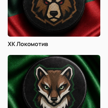
Цена билетов прозрачна: вы сразу видите
стоимость при выборе мест.
Покупая билет онлайн у нас, вы экономите время и
получаете гарантированный доступ на ближайшие
матчи любимых команд. Узнайте расписание игр,
цену билета, длительность встречи и другую
полезную информацию прямо на сайте вместе с
возможностью купить билеты на хоккей быстро и
ХК Локомотив
удобно.