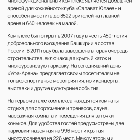
многофункциональный комплекс является домашней
ареной для хоккейного клуба «Салават Юлаев» и
способен вместить до 8522 зрителей на главной
арене и 640 человек на малой.
Комплекс был открыт в 2007 году в честь 450-летия
добровольного вхождения Башкирии в состав
России. В 2011 году была завершена вторая очередь
строительства, включающая крытый каток и
многоуровневую парковку. На сегодняшний день
«Уфа-Арена» предлагает своим посетителям не
только спортивные мероприятия, но и концерты,
выставки и другие культурные события.
На первом этаже комплекса находятся комнаты
отдыха для спортсменов и тренеров, сауна,
массажная комната и помещения для заточки
коньков. Для удобства гостей предусмотрены две
парковки: наземная на 996 мест и крытая
многоуровневая на 226 мест. Между вторым и