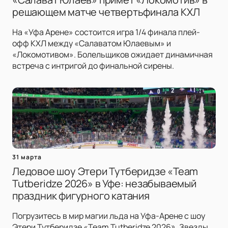
решающем матче четвертьфинала КХЛ
На «Уфа Арене» состоится игра 1/4 финала плей-
офф КХЛ между «Салаватом Юлаевым» и
«Локомотивом». Болельщиков ожидает динамичная
встреча с интригой до финальной сирены.
31 марта
Ледовое шоу Этери Тутберидзе «Team
Tutberidze 2026» в Уфе: незабываемый
праздник фигурного катания
Погрузитесь в мир магии льда на Уфа-Арене с шоу
Этери Тутберидзе «Team Tutberidze 2026». Звезды