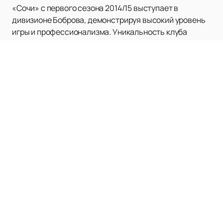
«Сочи» с первого сезона 2014/15 выступает в
дивизионе Боброва, демонстрируя высокий уровень
игры и профессионализма. Уникальность клуба
заключается не только в его молодости, но и в
амбициозных целях и стремлениях, которые он
ставит перед собой. За короткий срок «Сочи» сумел
создать крепкую базу преданных болельщиков и
завоевать уважение соперников.
На нашем сайте вы можете
купить билеты на матчи
ХК «Сочи»
и стать частью этой увлекательной
хоккейной истории. Поддержите команду на
домашних играх и ощутите незабываемую атмосферу
на трибунах Дворца спорта «Большой».
Расписание матчей и афишу мероприятий с участием
ХК «Сочи» вы всегда можете посмотреть на нашем
сайте. Это позволит вам планировать свои визиты на
игры и не пропустить ни одного важного события.