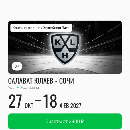
Континентальная Хоккейная Лига
0+
САЛАВАТ ЮЛАЕВ - СОЧИ
Уфа
Уфа-арена
27
18
ОКТ
ФЕВ 2027
Билеты от
2900
₽