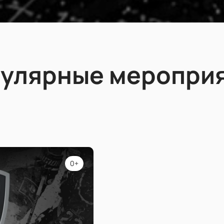
улярные меропри
0+