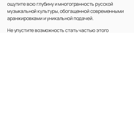
ощутите всю глубину и многогранность русской
музыкальной культуры, обогащенной современными
аранжировками и уникальной подачей.
Не упустите возможность стать частью этого
музыкального события –
покупайте билеты
на
нашем сайте и наслаждайтесь творчеством Григория
Кадышева вживую.
Наверх