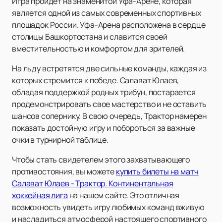
Игра пройдет на знаменитой Уфа-Арене, которая
является одной из самых современных спортивных
площадок России. Уфа-Арена расположена в сердце
столицы Башкортостана и славится своей
вместительностью и комфортом для зрителей.
На льду встретятся две сильные команды, каждая из
которых стремится к победе. Салават Юлаев,
обладая поддержкой родных трибун, постарается
продемонстрировать свое мастерство и не оставить
шансов сопернику. В свою очередь, Трактор намерен
показать достойную игру и побороться за важные
очки в турнирной таблице.
Чтобы стать свидетелем этого захватывающего
противостояния, вы можете
купить билеты на матч
Салават Юлаев - Трактор. Континентальная
хоккейная лига
на нашем сайте. Это отличная
возможность увидеть игру любимых команд вживую
и насладиться атмосферой настоящего спортивного